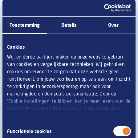
Toestemming
Details
Over
Cookies
Wij, en derde partijen, maken op onze website gebruik
van cookies en vergelijkbare technieken. Wij gebruiken
Welke snacks passen het best bij
cookies om ervoor te zorgen dat onze website goed
hard seltzer? De perfecte food
functioneert, om jouw voorkeuren op te slaan, om inzicht
pairings.
te verkrijgen in bezoekersgedrag, maar ook voor
marketingdoeleinden zoals personalisatie. Door op
‘Cookie instellingen’ te klikken, kan je meer lezen over de
Lees meer
cookies die wij gebruiken en kan je jouw voorkeuren
opslaan. Door op ‘Alle cookies accepteren en doorgaan’
te klikken, gaat u akkoord met het gebruik van alle
Toestemmingsselectie
cookies zoals omschreven in onze
privacy- en
Functionele cookies
cookieverklaring
.