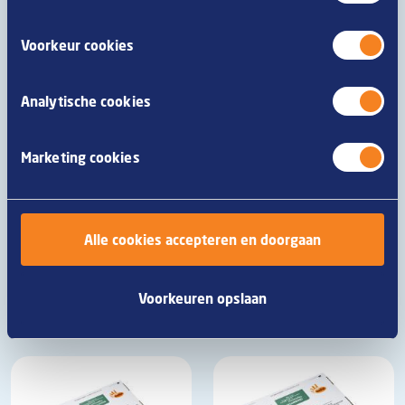
cookieverklaring
.
Borrelmaatjes®
Carrero®
ca. 72x30g
ca. 15x140g
Voorkeur cookies
Van Geloven
Mora
Analytische cookies
Marketing cookies
Alle cookies accepteren en doorgaan
Kipfingers®
Kipnuggets
ca. 120x16g
ca. 120x19g
Voorkeuren opslaan
Mora
Mora