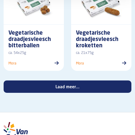
Vegetarische
Vegetarische
draadjesvleesch
draadjesvleesch
bitterballen
kroketten
ca. 54x25g
ca. 21x75g
Mora
Mora
Laad meer...