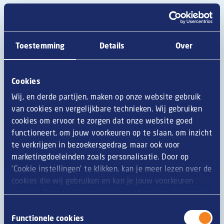
Toestemming
Details
Over
Cookies
Mora Oven Airfryer
Nacho Cheese
Mini Mix
bites
Wij, en derde partijen, maken op onze website gebruik
van cookies en vergelijkbare technieken. Wij gebruiken
ca. 48x20g
ca. 48x23g
cookies om ervoor te zorgen dat onze website goed
Mora
Mora
functioneert, om jouw voorkeuren op te slaan, om inzicht
te verkrijgen in bezoekersgedrag, maar ook voor
marketingdoeleinden zoals personalisatie. Door op
‘Cookie instellingen’ te klikken, kan je meer lezen over de
cookies die wij gebruiken en kan je jouw voorkeuren
opslaan. Door op ‘Alle cookies accepteren en doorgaan’
te klikken, gaat u akkoord met het gebruik van alle
Toestemmingsselectie
cookies zoals omschreven in onze
privacy- en
Functionele cookies