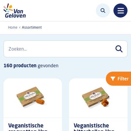
Overslaan en naar de inhoud gaan
Home
Assortiment
160
producten
gevonden
Filter
Veganistische
Veganistische