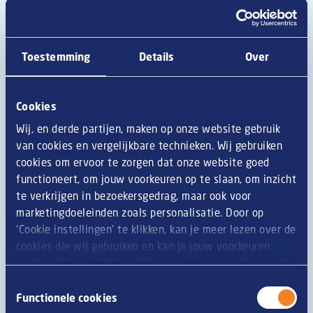
Toestemming
Details
Over
Cookies
Wij, en derde partijen, maken op onze website gebruik
van cookies en vergelijkbare technieken. Wij gebruiken
Welke snacks passen het best bij
cookies om ervoor te zorgen dat onze website goed
hard seltzer? De perfecte food
functioneert, om jouw voorkeuren op te slaan, om inzicht
pairings.
te verkrijgen in bezoekersgedrag, maar ook voor
marketingdoeleinden zoals personalisatie. Door op
‘Cookie instellingen’ te klikken, kan je meer lezen over de
Lees meer
cookies die wij gebruiken en kan je jouw voorkeuren
opslaan. Door op ‘Alle cookies accepteren en doorgaan’
te klikken, gaat u akkoord met het gebruik van alle
Toestemmingsselectie
cookies zoals omschreven in onze
privacy- en
Functionele cookies
cookieverklaring
.