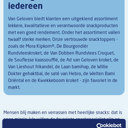
iedereen
Van Geloven biedt klanten een uitgekiend assortiment
lekkere, kwalitatieve en verantwoorde snackproducten
met een goed rendement. Onder het assortiment vallen
twaalf sterke merken. Onze vertrouwde snacktoppers -
zoals de Mora Kipkorn®, De Bourgondiër
Rundvleeskroket, de Van Dobben Rundvlees Croquet,
de Souflesse kaassoufflé, de Ad van Geloven kroket, de
Van Lieshout frikandel, de Laan bamihap, de Willie
Dokter gehaktbal, de saté van Hebro, de Welten Bami
Oriëntal en de Kwekkeboom kroket - zijn favoriet in de
markt.
Mensen blij maken en verrassen met heerlijke snacks: dat is
onze missie. We willen de favoriete snackspecialist zijn en
blijven van consument en professional. Lekker, betrouwbaar,