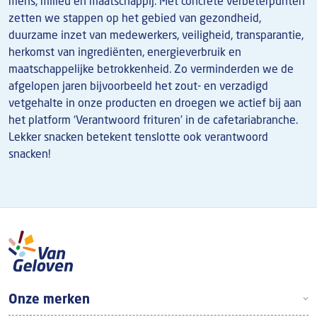
mens, milieu en maatschappij. Met concrete verbeterpunten
zetten we stappen op het gebied van gezondheid,
duurzame inzet van medewerkers, veiligheid, transparantie,
herkomst van ingrediënten, energieverbruik en
maatschappelijke betrokkenheid. Zo verminderden we de
afgelopen jaren bijvoorbeeld het zout- en verzadigd
vetgehalte in onze producten en droegen we actief bij aan
het platform ‘Verantwoord frituren’ in de cafetariabranche.
Lekker snacken betekent tenslotte ook verantwoord
snacken!
Boven footer
Onze merken