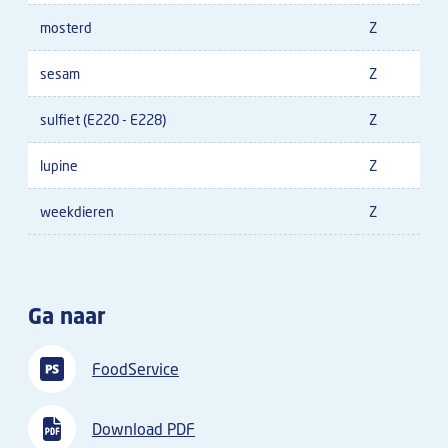
mosterd
Z
sesam
Z
sulfiet (E220 - E228)
Z
lupine
Z
weekdieren
Z
Ga naar
FoodService
Download PDF