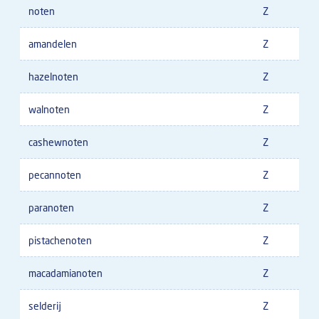
noten
Z
amandelen
Z
hazelnoten
Z
walnoten
Z
cashewnoten
Z
pecannoten
Z
paranoten
Z
pistachenoten
Z
macadamianoten
Z
selderij
Z