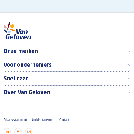
Boven footer
Onze merken
Voor ondernemers
Snel naar
Over Van Geloven
Footer
Privacy statement
Cookie statement
Contact