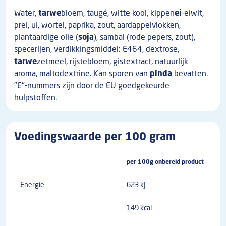
Water,
tarwe
bloem, taugé, witte kool, kippen
ei
-eiwit,
prei, ui, wortel, paprika, zout, aardappelvlokken,
plantaardige olie (
soja
), sambal (rode pepers, zout),
specerijen, verdikkingsmiddel: E464, dextrose,
tarwe
zetmeel, rijstebloem, gistextract, natuurlijk
aroma, maltodextrine. Kan sporen van
pinda
bevatten.
"E"-nummers zijn door de EU goedgekeurde
hulpstoffen.
Voedingswaarde per 100 gram
per 100g onbereid product
Energie
623 kJ
149 kcal