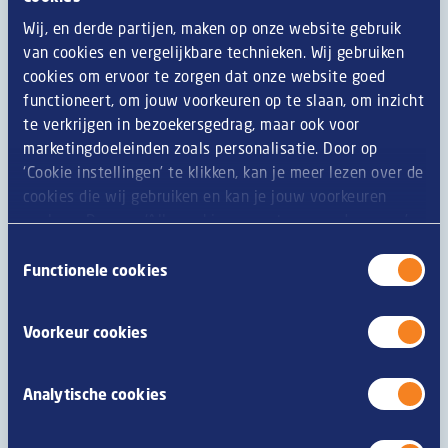
onze productinformatie zo accuraat mogelijk is. Echter,
omdat producten regelmatig worden verbeterd, kan
Wij, en derde partijen, maken op onze website gebruik
productinformatie zoals ingrediënten,
van cookies en vergelijkbare technieken. Wij gebruiken
voedingswaarden, dieet of allergie-informatie geregeld
cookies om ervoor te zorgen dat onze website goed
veranderen. We raden u daarom aan om altijd eerst de
functioneert, om jouw voorkeuren op te slaan, om inzicht
verpakking te lezen alvorens u het product nuttigt. Zijn
te verkrijgen in bezoekersgedrag, maar ook voor
er vragen of opmerkingen, neem dan contact op met
marketingdoeleinden zoals personalisatie. Door op
onze consumentenservice.
‘Cookie instellingen’ te klikken, kan je meer lezen over de
cookies die wij gebruiken en kan je jouw voorkeuren
opslaan. Door op ‘Alle cookies accepteren en doorgaan’
te klikken, gaat u akkoord met het gebruik van alle
Toestemmingsselectie
Allergenen
cookies zoals omschreven in onze
privacy- en
Functionele cookies
cookieverklaring
.
glutenbevattende granen
M
Voorkeur cookies
tarwe
M
Analytische cookies
rogge
Z