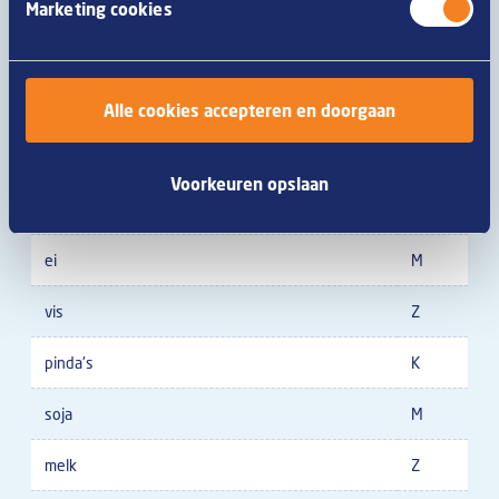
gerst
Z
Marketing cookies
haver
Z
spelt
Z
Alle cookies accepteren en doorgaan
khorasantarwe
Z
Voorkeuren opslaan
schaaldieren
Z
ei
M
vis
Z
pinda's
K
soja
M
melk
Z