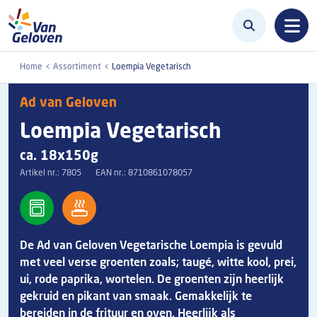
Overslaan en naar de inhoud gaan
Home
Assortiment
Loempia Vegetarisch
Ad van Geloven
Loempia Vegetarisch
ca. 18x150g
Artikel nr.:
7805
EAN nr.:
8710861078057
De Ad van Geloven Vegetarische Loempia is gevuld
met veel verse groenten zoals; taugé, witte kool, prei,
ui, rode paprika, wortelen. De groenten zijn heerlijk
gekruid en pikant van smaak. Gemakkelijk te
bereiden in de frituur en oven. Heerlijk als