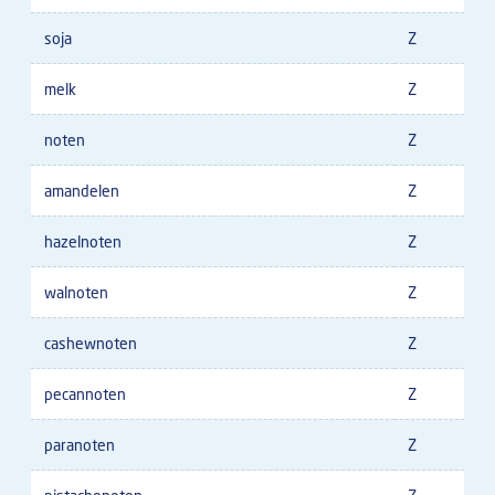
soja
Z
melk
Z
noten
Z
amandelen
Z
hazelnoten
Z
walnoten
Z
cashewnoten
Z
pecannoten
Z
paranoten
Z