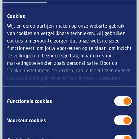
Cookies
Algemene productinformatie
Wij, en derde partijen, maken op onze website gebruik
Bij Van Geloven doen we er alles aan om te zorgen dat
van cookies en vergelijkbare technieken. Wij gebruiken
onze productinformatie zo accuraat mogelijk is. Echter,
cookies om ervoor te zorgen dat onze website goed
omdat producten regelmatig worden verbeterd, kan
functioneert, om jouw voorkeuren op te slaan, om inzicht
productinformatie zoals ingrediënten,
te verkrijgen in bezoekersgedrag, maar ook voor
voedingswaarden, dieet of allergie-informatie geregeld
marketingdoeleinden zoals personalisatie. Door op
veranderen. We raden u daarom aan om altijd eerst de
‘Cookie instellingen’ te klikken, kan je meer lezen over de
verpakking te lezen alvorens u het product nuttigt. Zijn
cookies die wij gebruiken en kan je jouw voorkeuren
er vragen of opmerkingen, neem dan contact op met
opslaan. Door op ‘Alle cookies accepteren en doorgaan’
onze consumentenservice.
te klikken, gaat u akkoord met het gebruik van alle
Toestemmingsselectie
cookies zoals omschreven in onze
privacy- en
Functionele cookies
cookieverklaring
.
Allergenen
Voorkeur cookies
glutenbevattende granen
M