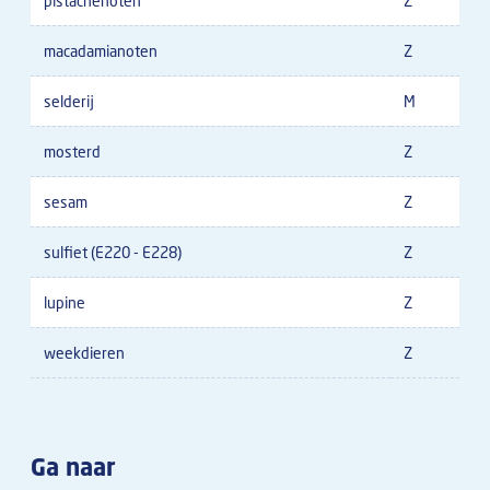
pistachenoten
Z
macadamianoten
Z
selderij
M
mosterd
Z
sesam
Z
sulfiet (E220 - E228)
Z
lupine
Z
weekdieren
Z
Ga naar