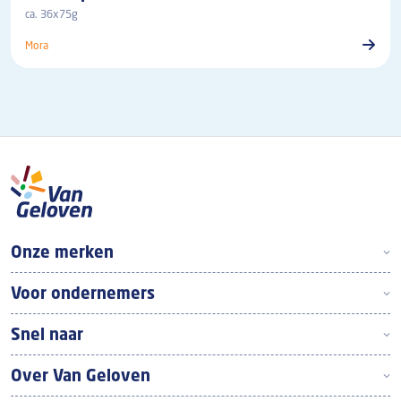
ca. 36x75g
Mora
Boven footer
Onze merken
Voor ondernemers
Snel naar
Over Van Geloven