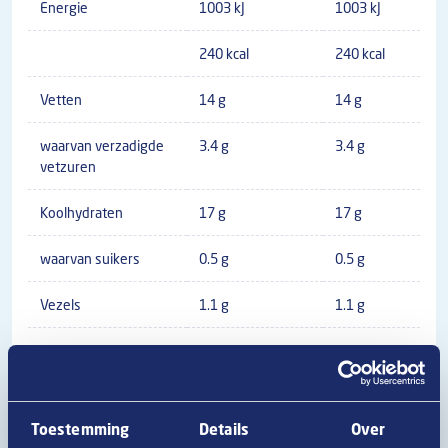
Energie
1003 kJ
1003 kJ
240 kcal
240 kcal
Vetten
14 g
14 g
waarvan verzadigde
3.4 g
3.4 g
vetzuren
Koolhydraten
17 g
17 g
waarvan suikers
0.5 g
0.5 g
Vezels
1.1 g
1.1 g
Eiwitten
11 g
11 g
Zout
1.2 g
1.2 g
Toestemming
Details
Over