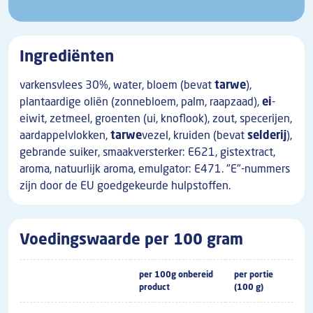
Ingrediënten
varkensvlees 30%, water, bloem (bevat
tarwe
),
plantaardige oliën (zonnebloem, palm, raapzaad),
ei
-
eiwit, zetmeel, groenten (ui, knoflook), zout, specerijen,
aardappelvlokken,
tarwe
vezel, kruiden (bevat
selderij
),
gebrande suiker, smaakversterker: E621, gistextract,
aroma, natuurlijk aroma, emulgator: E471. "E"-nummers
zijn door de EU goedgekeurde hulpstoffen.
Voedingswaarde per 100 gram
per 100g onbereid
per portie
product
(100 g)