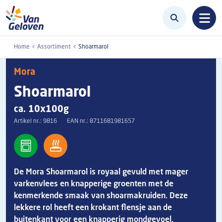
Overslaan en naar de inhoud gaan
Home
Assortiment
Shoarmarol
Mora
Shoarmarol
ca. 10x100g
Artikel nr.:
9816
EAN nr.:
8711681981657
De Mora Shoarmarol is royaal gevuld met mager
varkenvlees en knapperige groenten met de
kenmerkende smaak van shoarmakruiden. Deze
lekkere rol heeft een krokant flensje aan de
buitenkant voor een knapperig mondgevoel.