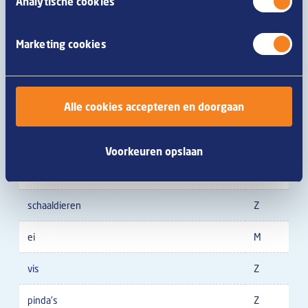
Analytische cookies
tarwe
M
Marketing cookies
rogge
Z
gerst
Z
Alle cookies accepteren en doorgaan
haver
Z
spelt
Z
Voorkeuren opslaan
khorasantarwe
Z
schaaldieren
Z
ei
M
vis
Z
pinda's
Z