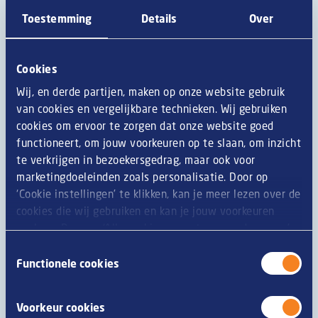
150 ml witte basissaus
15 gr roomboter
Toestemming
Details
Over
150 ml groentefond
1 teentje knoflook
Cookies
4 takjes tijm
2 blaadjes laurier
Wij, en derde partijen, maken op onze website gebruik
1 tl truffeltapenade
van cookies en vergelijkbare technieken. Wij gebruiken
Peper
cookies om ervoor te zorgen dat onze website goed
Zout
functioneert, om jouw voorkeuren op te slaan, om inzicht
te verkrijgen in bezoekersgedrag, maar ook voor
Zo doe je dat
marketingdoeleinden zoals personalisatie. Door op
‘Cookie instellingen’ te klikken, kan je meer lezen over de
Verwarm de oven voor op 185 graden.
cookies die wij gebruiken en kan je jouw voorkeuren
opslaan. Door op ‘Alle cookies accepteren en doorgaan’
Hak de champignons in de keukenmachine met de
te klikken, gaat u akkoord met het gebruik van alle
blaadjes van twee takjes tijm fijn.
Toestemmingsselectie
cookies zoals omschreven in onze
privacy- en
Functionele cookies
Verwarm een klontje roomboter in een anti-aanbak pan
cookieverklaring
.
en fruit er de champignons in aan tot ze al het vocht
Voorkeur cookies
hebben losgelaten. Kruid met zout en peper.