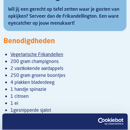
Wil jij een gerecht op tafel zetten waar je gasten van
opkijken? Serveer dan de Frikandellington. Een ware
eyecatcher op jouw menukaart!
Benodigdheden
Vegetarische Frikandellen
200 gram champignons
2 vastkokende aardappels
250 gram groene boontjes
4 plakken bladerdeeg
1 handje spinazie
1 citroen
1 ei
1gesnipperde sjalot
¼ prei
300 ml bietensap