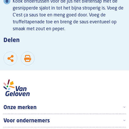
Kook ondertussen voor de jus het bietensap met de
gesnipperde sjalot in tot het bijna stroperig is. Voeg de
C’est ça saus toe en meng goed door. Voeg de
truffeltapenade toe en breng de saus eventueel op
smaak met zout en peper.
Delen
Boven footer
Onze merken
Voor ondernemers