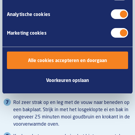
Verwarm daarna een klontje roomboter in een anti-
Analytische cookies
aanbakpan en bak er de vegetarische frikandellen met
het teentje knoflook, de laurierblaadjes en de rest van
de tijm mooi goudbruin in. Arroseer regelmatig met de
Marketing cookies
braadboter. Kruid met zout en peper. Neem uit de pan
en dep droog.
Leg de plakjes bladerdeeg vervolgens half over elkaar
Alle cookies accepteren en doorgaan
op een snijplank en beleg met de spinazieblaadjes.
Verdeel er de gebakken champignons over en strijk uit
Voorkeuren opslaan
tot een gelijkmatige laag. Leg er de gebakken
frikandellen strak naast elkaar op.
Rol zeer strak op en leg met de vouw naar beneden op
een bakplaat. Strijk in met het losgeklopte ei en bak in
ongeveer 25 minuten mooi goudbruin en krokant in de
voorverwarmde oven.