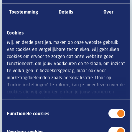
canadese friet poutine. De romige en zachte vulling
van de Ragoezi past heerlijk samen met de poutine
Toestemming
Details
Over
friet. Helemaal on trend!
Cookies
Benodigdheden
Wij, en derde partijen, maken op onze website gebruik
Ragoezi®
van cookies en vergelijkbare technieken. Wij gebruiken
150 gr friet
cookies om ervoor te zorgen dat onze website goed
15 ml jus
functioneert, om jouw voorkeuren op te slaan, om inzicht
2 el Remia Rosemary & Pepper mayonaise
te verkrijgen in bezoekersgedrag, maar ook voor
2 el lente ui, in ringen
marketingdoeleinden zoals personalisatie. Door op
2 el festival rauwkost
‘Cookie instellingen’ te klikken, kan je meer lezen over de
1 kartonnen frietbakje disposable
cookies die wij gebruiken en kan je jouw voorkeuren
1 houten vorkje
opslaan. Door op ‘Alle cookies accepteren en doorgaan’
te klikken, gaat u akkoord met het gebruik van alle
Toestemmingsselectie
Zo doe je dat
cookies zoals omschreven in onze
privacy- en
Functionele cookies
cookieverklaring
.
Bereid de friet en de Ragoezi volgens de aanwijzingen
op de verpakking.
Voorkeur cookies