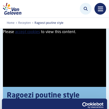
Overslaan en naar de inhoud gaan
Home
Recepten
Ragoezi poutine style
Please
accept cookies
to view this content.
Ragoezi poutine style
Deze Ragoezi poutine style is geïnspireerd op de