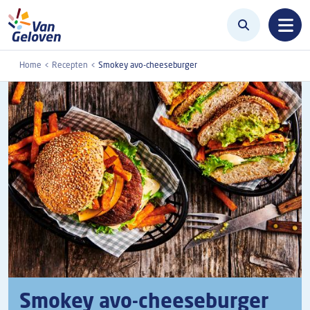
Overslaan en naar de inhoud gaan
Home
Recepten
Smokey avo-cheeseburger
Smokey avo-cheeseburger