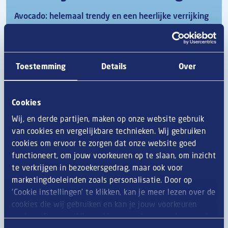
Avocado: helemaal trendy en een heerlijke verrijking
op je burger! In deze smokey avo-cheeseburger komt
het zachte van de avocado perfect samen met de
rokerige smaak van de kaas en de knoflooksaus.
Zoete aardappelfrietjes voor erbij en smullen maar.
Toestemming
Details
Over
Benodigdheden
Cookies
Wij, en derde partijen, maken op onze website gebruik
Evenementen Burger
van cookies en vergelijkbare technieken. Wij gebruiken
150g zoete aardappelfriet
cookies om ervoor te zorgen dat onze website goed
½ avocado
functioneert, om jouw voorkeuren op te slaan, om inzicht
1 tl limoensap
te verkrijgen in bezoekersgedrag, maar ook voor
1 snufje gerookt paprikapoeder
marketingdoeleinden zoals personalisatie. Door op
1 plak rookkaas
‘Cookie instellingen’ te klikken, kan je meer lezen over de
1 klassiek burgerbroodje
cookies die wij gebruiken en kan je jouw voorkeuren
20ml knoflooksaus
opslaan. Door op ‘Alle cookies accepteren en doorgaan’
1 hand krulsla