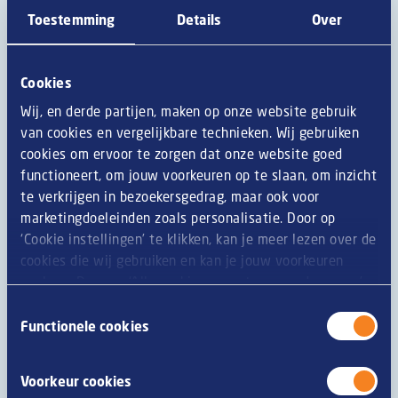
2 el Mayonaise
Toestemming
Details
Over
20 gr Kimchi
15 ml Gochujang
15 gr Babaganoush
Cookies
1 tl Granaatappelpitten
Limoensap
Wij, en derde partijen, maken op onze website gebruik
Zout
van cookies en vergelijkbare technieken. Wij gebruiken
Peper
cookies om ervoor te zorgen dat onze website goed
functioneert, om jouw voorkeuren op te slaan, om inzicht
Zo doe je dat
te verkrijgen in bezoekersgedrag, maar ook voor
marketingdoeleinden zoals personalisatie. Door op
Bereid de Mora Vegetarische draadjesvleesch
‘Cookie instellingen’ te klikken, kan je meer lezen over de
bitterbalen zoals aangegeven op de verpakking
cookies die wij gebruiken en kan je jouw voorkeuren
opslaan. Door op ‘Alle cookies accepteren en doorgaan’
Snijd alle 3 de mini hamburgers doormidden.
te klikken, gaat u akkoord met het gebruik van alle
Toestemmingsselectie
Broodje 1: Op het eerste broodje smeer je de
cookies zoals omschreven in onze
privacy- en
Functionele cookies
Babaganoush. Garneer het broodje met de gegrilde
cookieverklaring
.
aubergine. Leg daar bovenop de veldsla. Vervolgens leg
Voorkeur cookies
je de Mora Bitterbal erop. Maak het broodje af met de