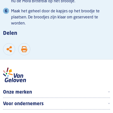
nu de Mora Bitterbal op het broodje.
Maak het geheel door de kapjes op het broodje te
plaatsen. De broodjes zijn klaar om geserveerd te
worden.
Delen
Boven footer
Onze merken
Voor ondernemers