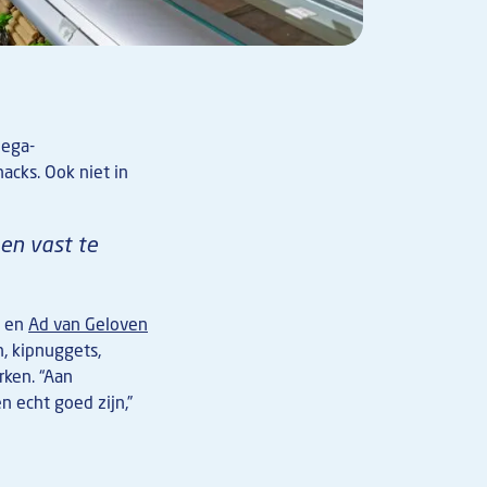
lega-
acks. Ook niet in
 en vast te
en
Ad van Geloven
n, kipnuggets,
rken. “Aan
n echt goed zijn,”