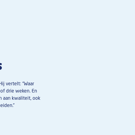
s
j vertelt: “Waar
of drie weken. En
n aan kwaliteit, ook
heiden.”