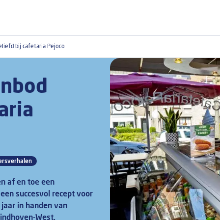
efd bij cafetaria Pejoco
anbod
aria
rsverhalen
n af en toe een
 een succesvol recept voor
6 jaar in handen van
Eindhoven-West.