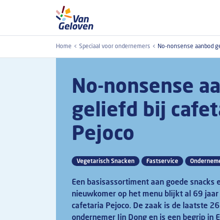
Overslaan en naar de inhoud gaan
Home
Speciaal voor ondernemers
No-nonsense aanbod geli
No-nonsense a
geliefd bij cafet
Pejoco
Vegetarisch Snacken
Fastservice
Onderneme
Een basisassortiment aan goede snacks e
nieuwkomer op het menu blijkt al 69 jaar
cafetaria Pejoco. De zaak is de laatste 2
ondernemer Jin Dong en is een begrip in 