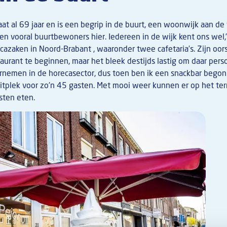
at al 69 jaar en is een begrip in de buurt, een woonwijk aan d
en vooral buurtbewoners hier. Iedereen in de wijk kent ons wel,”
azaken in Noord-Brabant , waaronder twee cafetaria’s. Zijn oor
urant te beginnen, maar het bleek destijds lastig om daar perso
rnemen in de horecasector, dus toen ben ik een snackbar begonne
zitplek voor zo’n 45 gasten. Met mooi weer kunnen er op het ter
sten eten.