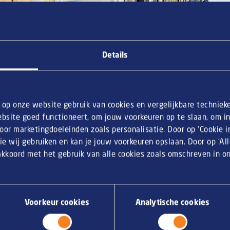
Details
n op onze website gebruik van cookies en vergelijkbare techniek
komer
bsite goed functioneert, om jouw voorkeuren op te slaan, om inz
or marketingdoeleinden zoals personalisatie. Door op ‘Cookie ins
ie wij gebruiken en kan je jouw voorkeuren opslaan. Door op ‘Al
 akkoord met het gebruik van alle cookies zoals omschreven in 
voor ons no-nonsense aanbod: friet, een lekkere mayonaise en 
jn dan ook de bekende snacks die populair zijn: kroket, frikandel
elf vindt Dong de
viandel van Mora
het lekkerst: “Heerlijk vlees e
egetarische kroket
en
frikandel
– ook beide van Mora – zijn de la
Voorkeur cookies
Analytische cookies
ie zijn nog niet zo heel lang geleden aan het assortiment toeg
van Geloven
en
ribster van Mora
zijn nieuwkomers op het menu. O
terug van weggeweest,” vertelt Dong: “Tien jaar geleden stond d