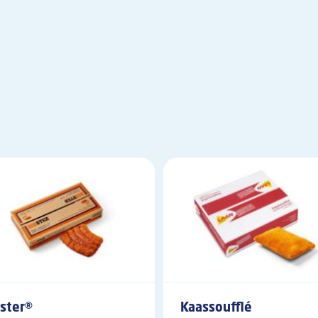
ster®
Kaassoufflé