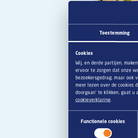
Toestemming
Cookies
Wij, en derde partijen, make
Nieuw
ervoor te zorgen dat onze we
bezoekersgedrag, maar ook vo
meer lezen over de cookies d
doorgaan’ te klikken, gaat u
“Gasten komen hier 
cookieverklaring
.
vertelt Dong. Het zi
laatste is van KB
. Z
Toestemmingsselectie
lekker krokant.” De
v
Functionele cookies
trek, merkt Dong. “D
minitoppers van Ad 
geval van ribster – 