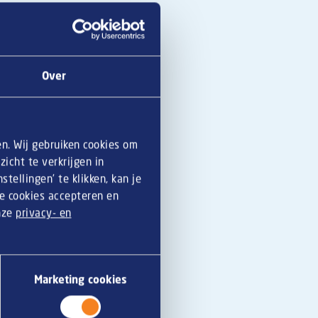
Over
en. Wij gebruiken cookies om
icht te verkrijgen in
tellingen’ te klikken, kan je
le cookies accepteren en
onze
privacy- en
een goede snack,”
 en
kaassoufflé – de
n de buitenkant is
atste tijd ook meer in
Marketing cookies
evoegd. Ook de
f eigenlijk – in het
eze snack ook al op