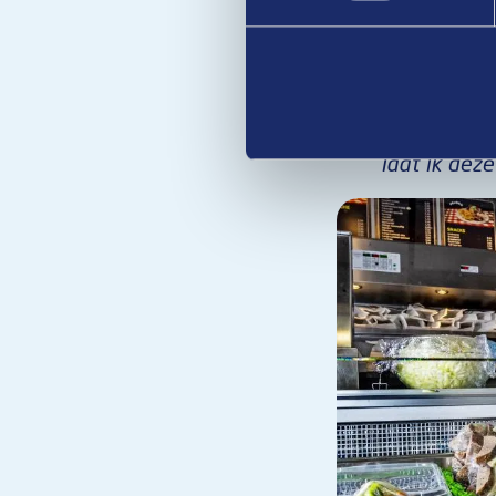
de kaart, maar toen 
de basis, voegt hij 
“Zo onderne
dynamiek in
laat ik deze
Afbeelding