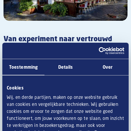
Van experiment naar vertrouwd
Ook de croquetten kwamen een tijdje uit eigen keuken,
vertelt Simone: “Dat was een experiment, maar we zijn toch
weer overgestapt op de vertrouwde
Van Dobben
. We
Toestemming
Details
Over
hebben het hele assortiment van het merk in ons aanbod,
waaronder de krokketen van rundvlees, kalfsvlees en kaas,
bitterballen en de groente- en vegetarische croquetten. Die
Cookies
laatste zijn trouwens heel erg in trek. En terecht, ik zou de
Wij, en derde partijen, maken op onze website gebruik
Van Dobben vegetarische croquet niet van de Van Dobben
van cookies en vergelijkbare technieken. Wij gebruiken
rundvlees croquet kunnen onderscheiden.”
cookies om ervoor te zorgen dat onze website goed
functioneert, om jouw voorkeuren op te slaan, om inzicht
Afbeelding
te verkrijgen in bezoekersgedrag, maar ook voor