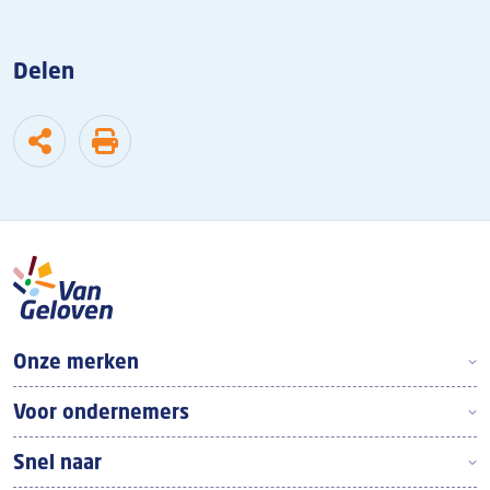
Delen
Boven footer
Onze merken
Voor ondernemers
Snel naar