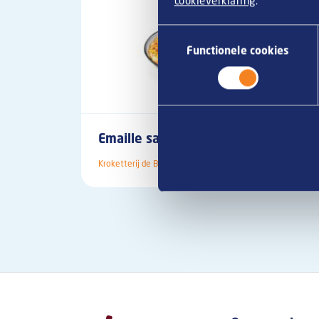
Toestemmingsselectie
Functionele cookies
Emaille sausschaaltje
Mo
Kroketterij de Bourgondier
Mora