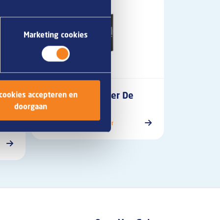
Marketing cookies
Menukaarthouder De
 cookies accepteren en
Bourgondiër
doorgaan
Kroketterij de Bourgondier