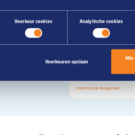
Voorkeur cookies
Analytische cookies
ra toogstaander
Kroketterij de
Alle
Voorkeuren opslaan
Bourgondier
Servethouder groot
17x17 cm
Kroketterij de Bourgondier