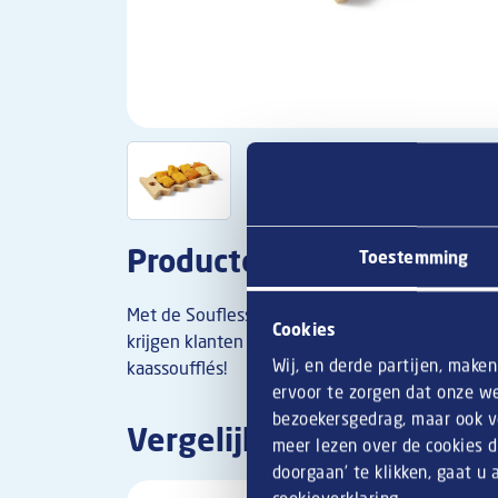
Productomschrijving
Toestemming
Met de Souflesse Serveerplank, in de vorm van 
Cookies
krijgen klanten de ultieme experience tijdens h
Wij, en derde partijen, make
kaassoufflés!
ervoor te zorgen dat onze we
bezoekersgedrag, maar ook vo
Vergelijkbare producten
meer lezen over de cookies d
doorgaan’ te klikken, gaat u
cookieverklaring
.