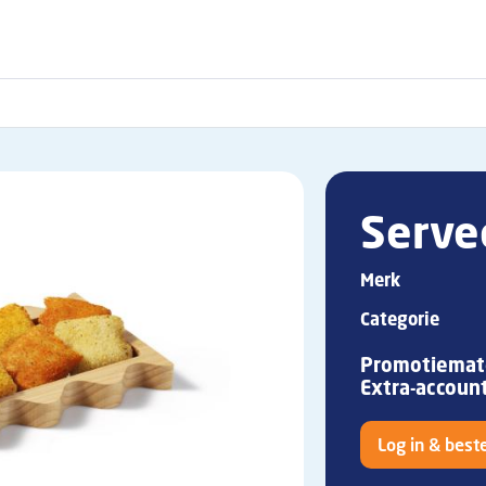
Serve
Merk
Categorie
Promotiemate
Extra-accoun
Log in & beste