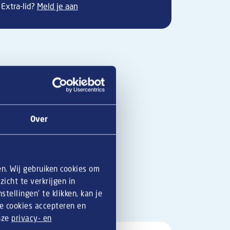
Extra-lid?
Meld je aan
Over
en. Wij gebruiken cookies om
icht te verkrijgen in
tellingen’ te klikken, kan je
le cookies accepteren en
onze
privacy- en