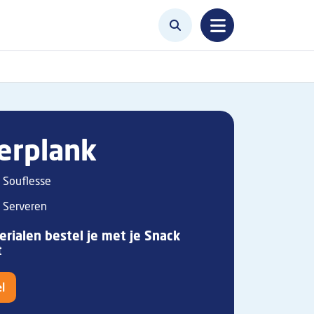
erplank
Souflesse
Serveren
rialen bestel je met je Snack
t
l