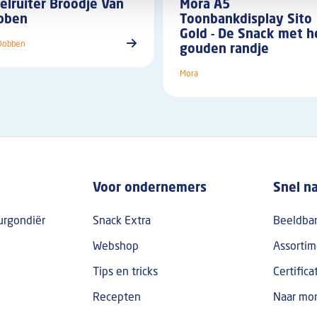
elruiter Broodje Van
Mora A5
bben
Toonbankdisplay Sito
Gold - De Snack met h
Dobben
gouden randje
Mora
oter
Voor ondernemers
Snel n
urgondiër
Snack Extra
Beeldba
Webshop
Assortim
Tips en tricks
Certifica
Recepten
Naar mor