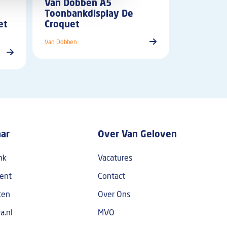
Van Dobben A5
Toonbankdisplay De
et
Croquet
Van Dobben
aar
Over Van Geloven
nk
Vacatures
ent
Contact
ten
Over Ons
a.nl
MVO