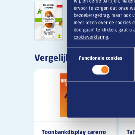
Wij, en derde partijen, make
ervoor te zorgen dat onze we
bezoekersgedrag, maar ook vo
meer lezen over de cookies d
doorgaan’ te klikken, gaat u
cookieverklaring
.
Toestemmingsselectie
Vergelijkbare producten
Functionele cookies
Toonbankdisplay carerro
Taf