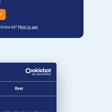
t
l
Extra-lid?
Meld je aan
Over