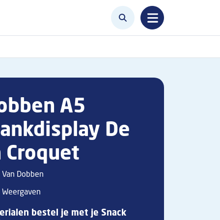
obben A5
ankdisplay De
 Croquet
Van Dobben
Weergaven
rialen bestel je met je Snack