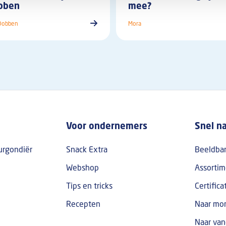
bben
mee?
Dobben
Mora
oter
Voor ondernemers
Snel n
urgondiër
Snack Extra
Beeldba
Webshop
Assortim
Tips en tricks
Certifica
Recepten
Naar mor
Naar van