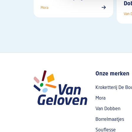
Do
Mora
Van 
Boven fo
Onze merken
Kroketterij De Bo
Mora
Van Dobben
Borrelmaatjes
Souflesse