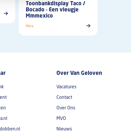
Toonbankdisplay Taco /
Bocado - Een vleugje
Mmmexico
Mora
aar
Over Van Geloven
nk
Vacatures
ent
Contact
ten
Over Ons
a.nl
MVO
dobben.nl
Nieuws