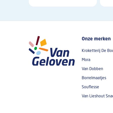
Boven fo
Onze merken
Kroketterij De Bo
Mora
Van Dobben
Borrelmaatjes
Souflesse
Van Lieshout Sn