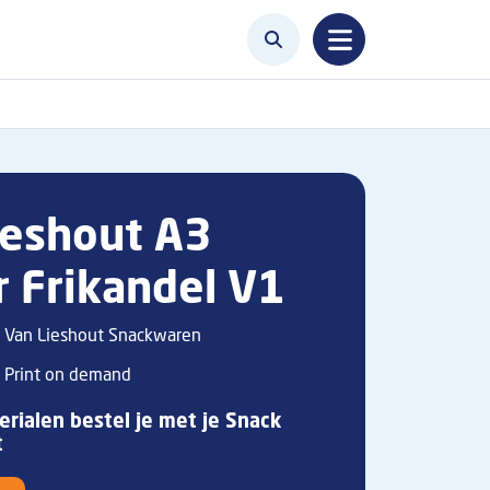
ieshout A3
r Frikandel V1
Van Lieshout Snackwaren
Print on demand
rialen bestel je met je Snack
t