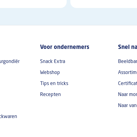
oter
Voor ondernemers
Snel n
urgondiër
Snack Extra
Beeldba
Webshop
Assortim
Tips en tricks
Certifica
Recepten
Naar mor
Naar van
ackwaren