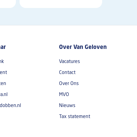
aar
Over Van Geloven
nk
Vacatures
ent
Contact
ten
Over Ons
a.nl
MVO
dobben.nl
Nieuws
Tax statement