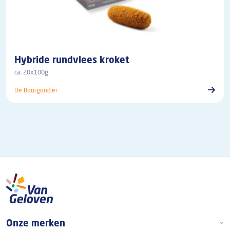
Hybride rundvlees kroket
ca. 20x100g
De Bourgondiër
Boven footer
Onze merken