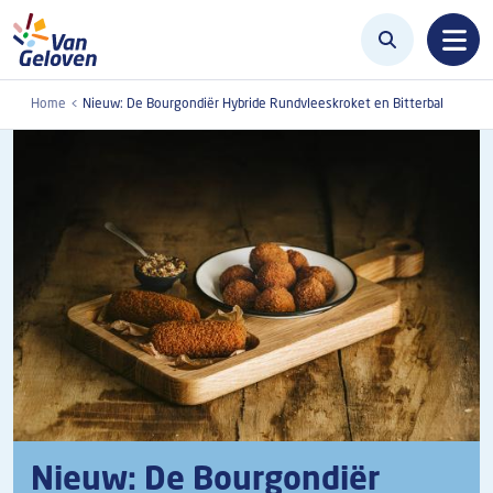
Overslaan en naar de inhoud gaan
Home
Nieuw: De Bourgondiër Hybride Rundvleeskroket en Bitterbal
Nieuw: De Bourgondiër