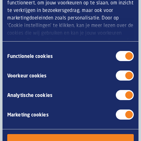
functioneert, om jouw voorkeuren op te slaan, om inzicht
te verkrijgen in bezoekersgedrag, maar ook voor
marketingdoeleinden zoals personalisatie. Door op
Verrijkt met bierbostel vezels
‘Cookie instellingen’ te klikken, kan je meer lezen over de
cookies die wij gebruiken en kan je jouw voorkeuren
Verrijkt met een plantaardig vezel uit bierbostel. Hierbij
opslaan. Door op ‘Alle cookies accepteren en doorgaan’
krijgt deze reststroom uit het brouwen van bier een
te klikken, gaat u akkoord met het gebruik van alle
hoogwaardige tweede bestemming. Bierbostel bestaat
Toestemmingsselectie
cookies zoals omschreven in onze
privacy- en
Functionele cookies
uit de moutrestjes die overblijven na het extraheren
cookieverklaring
.
van suikers voor bier en bevat geen alcohol.
Voorkeur cookies
Analytische cookies
Marketing cookies