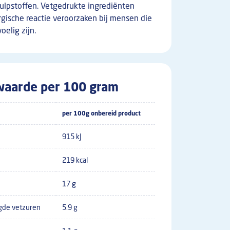
lpstoffen. Vetgedrukte ingrediënten
gische reactie veroorzaken bij mensen die
oelig zijn.
aarde per 100 gram
per 100g onbereid product
915 kJ
219 kcal
17 g
gde vetzuren
5.9 g