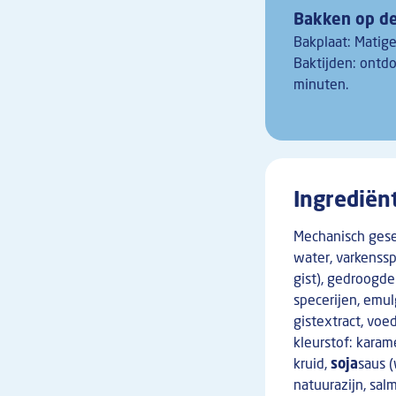
Bakken op de
Bakplaat: Matige
Baktijden: ontd
minuten.
Ingrediën
Mechanisch gese
water, varkenss
gist), gedroogde 
specerijen, emu
gistextract, voe
kleurstof: karam
kruid,
soja
saus 
natuurazijn, sal