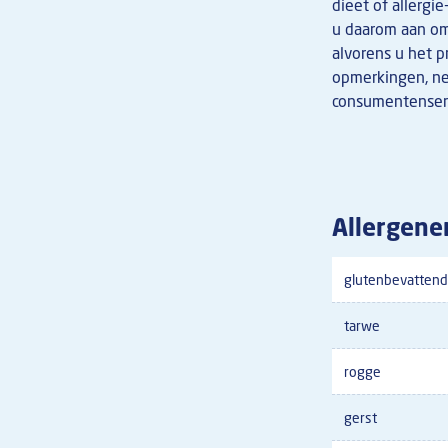
dieet of allergi
u daarom aan om 
alvorens u het pr
opmerkingen, n
consumentenserv
Allergene
glutenbevattend
tarwe
rogge
gerst