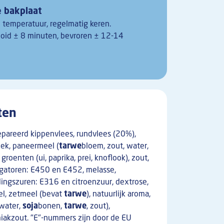
 bakplaat
 temperatuur, regelmatig keren.
ooid ± 8 minuten, bevroren ± 12-14
ten
pareerd kippenvlees, rundvlees (20%),
pek, paneermeel (
tarwe
bloem, zout, water,
groenten (ui, paprika, prei, knoflook), zout,
lgatoren: E450 en E452, melasse,
dingszuren: E316 en citroenzuur, dextrose,
el, zetmeel (bevat
tarwe
), natuurlijk aroma,
(water,
soja
bonen,
tarwe
, zout),
miakzout. "E"-nummers zijn door de EU