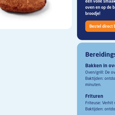
een volle smaak.
oven en op de b
broodje!
Bestel direct 
Bereiding
Bakken in ov
Oven/grill: De o
Baktijden: ontd
minuten.
Frituren
Friteuse: Verhit 
Baktijden: ontd