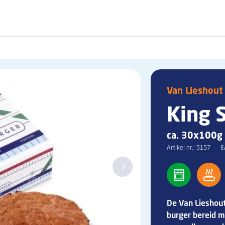
Van Lieshout
King 
ca. 30x100g
Artikel nr.:
5157
E
De Van Lieshout
burger bereid m