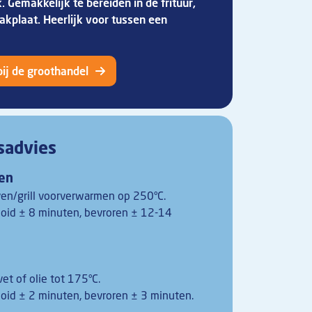
 Gemakkelijk te bereiden in de frituur,
akplaat. Heerlijk voor tussen een
bij de groothandel
sadvies
en
ven/grill voorverwarmen op 250°C.
ooid ± 8 minuten, bevroren ± 12-14
vet of olie tot 175°C.
ooid ± 2 minuten, bevroren ± 3 minuten.