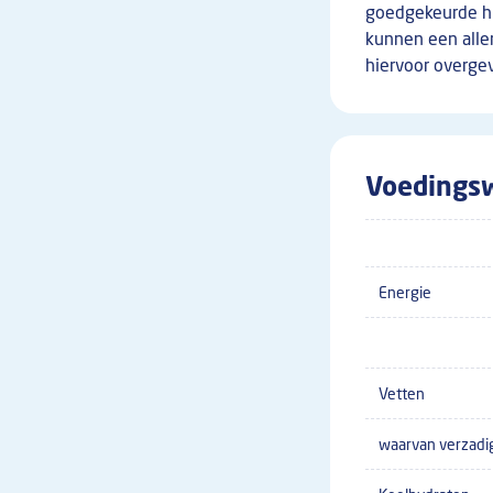
goedgekeurde hu
kunnen een aller
hiervoor overgev
Voedingsw
Energie
Vetten
waarvan verzadi