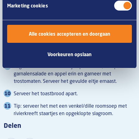
Marketing cookies
Was de sla en gebruik vooral de kern.
Snijd de appel in blokjes en besprenkel met citroensap.
Meng crème fraîche, garnalen en dille tot een salade.
Alle cookies accepteren en doorgaan
Kook het ei, halveer en vul met mayonaise en een
beetje kippenbouillon, garneer met zalmeitjes.
Voorkeuren opslaan
Leg de sla als een kommetje op het bord, schep de
garnalensalade en appel erin en garneer met
trostomaten. Serveer het gevulde eitje ernaast.
Serveer het toastbrood apart.
Tip: serveer het met een venkel/dille roomsoep met
rivierkreeft staartjes en opgeklopte slagroom.
Delen