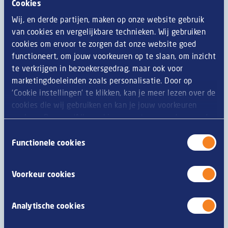
Cookies
Een handje verse dille
1 ei
Wij, en derde partijen, maken op onze website gebruik
15 ml mayonaise
van cookies en vergelijkbare technieken. Wij gebruiken
Beetje kippenbouillonpoeder
cookies om ervoor te zorgen dat onze website goed
1 theelepel zalmeitjes
functioneert, om jouw voorkeuren op te slaan, om inzicht
3 stuks trostomaten
te verkrijgen in bezoekersgedrag, maar ook voor
30 gr garnering (cress, salad pea)
marketingdoeleinden zoals personalisatie. Door op
‘Cookie instellingen’ te klikken, kan je meer lezen over de
Zo doe je dat
cookies die wij gebruiken en kan je jouw voorkeuren
opslaan. Door op ‘Alle cookies accepteren en doorgaan’
Bereid De Bourgondiër Garnaalkroket en de brioche bol
te klikken, gaat u akkoord met het gebruik van alle
Toestemmingsselectie
zoals aangegeven op de verpakking.
cookies zoals omschreven in onze
privacy- en
Functionele cookies
cookieverklaring
.
Rooster het sneetje toastbrood.
Voorkeur cookies
Snijd de briochebol open aan de bovenkant en leg de
kroket erin.
Analytische cookies
Verdeel cocktailsaus streepsgewijs over de kroket en
garneer met cress.