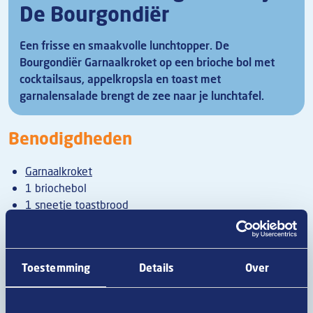
De Bourgondiër
Een frisse en smaakvolle lunchtopper. De
Bourgondiër Garnaalkroket op een brioche bol met
cocktailsaus, appelkropsla en toast met
garnalensalade brengt de zee naar je lunchtafel.
Benodigdheden
Garnaalkroket
1 briochebol
1 sneetje toastbrood
15 ml cocktailsaus
1 kropsla (kern)
1/5 appel
Toestemming
Details
Over
Scheutje citroensap
20 gr Noordzeegarnalen
1 eetlepel crème fraîche