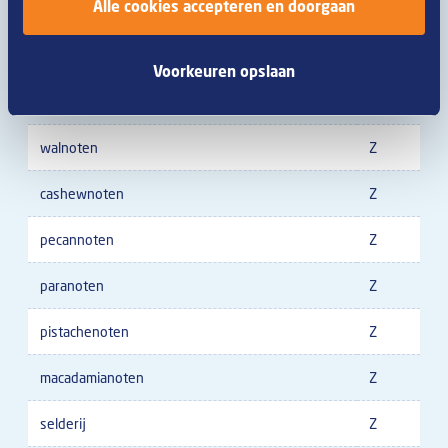
Alle cookies accepteren en doorgaan
noten
Z
amandelen
Z
Voorkeuren opslaan
hazelnoten
Z
walnoten
Z
cashewnoten
Z
pecannoten
Z
paranoten
Z
pistachenoten
Z
macadamianoten
Z
selderij
Z