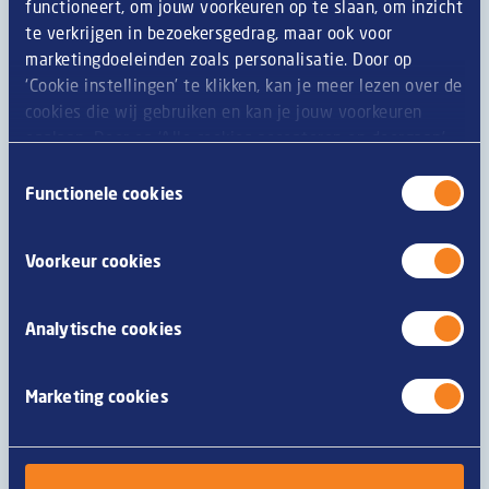
functioneert, om jouw voorkeuren op te slaan, om inzicht
te verkrijgen in bezoekersgedrag, maar ook voor
haver
Z
marketingdoeleinden zoals personalisatie. Door op
‘Cookie instellingen’ te klikken, kan je meer lezen over de
spelt
Z
cookies die wij gebruiken en kan je jouw voorkeuren
opslaan. Door op ‘Alle cookies accepteren en doorgaan’
khorasantarwe
Z
te klikken, gaat u akkoord met het gebruik van alle
Toestemmingsselectie
cookies zoals omschreven in onze
privacy- en
Functionele cookies
schaaldieren
M
cookieverklaring
.
ei
Z
Voorkeur cookies
vis
M
Analytische cookies
pinda's
K
Marketing cookies
soja
Z
melk
M