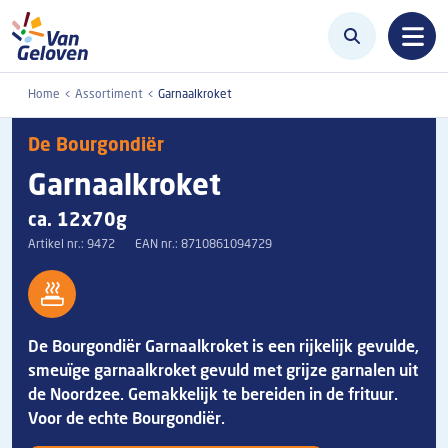
Overslaan en naar de inhoud gaan
Home
Assortiment
Garnaalkroket
De Bourgondiër
Garnaalkroket
ca. 12x70g
Artikel nr.:
9472
EAN nr.:
8710861094729
De Bourgondiër Garnaalkroket is een rijkelijk gevulde,
smeuïge garnaalkroket gevuld met grijze garnalen uit
de Noordzee. Gemakkelijk te bereiden in de frituur.
Voor de echte Bourgondiër.