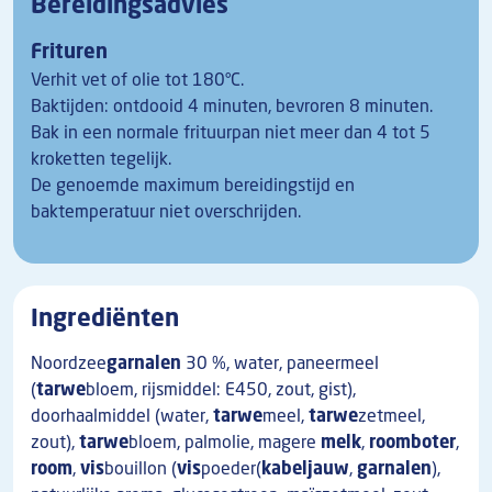
Bereidingsadvies
Frituren
Verhit vet of olie tot 180°C.
Baktijden: ontdooid 4 minuten, bevroren 8 minuten.
Bak in een normale frituurpan niet meer dan 4 tot 5
kroketten tegelijk.
De genoemde maximum bereidingstijd en
baktemperatuur niet overschrijden.
Ingrediënten
Noordzee
garnalen
30 %, water, paneermeel
(
tarwe
bloem, rijsmiddel: E450, zout, gist),
doorhaalmiddel (water,
tarwe
meel,
tarwe
zetmeel,
zout),
tarwe
bloem, palmolie, magere
melk
,
roomboter
,
room
,
vis
bouillon (
vis
poeder(
kabeljauw
,
garnalen
),