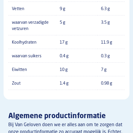
Vetten
9 g
6.3 g
waarvan verzadigde
5 g
3.5 g
vetzuren
Koolhydraten
17 g
11.9 g
waarvan suikers
0.4 g
0.3 g
Eiwitten
10 g
7 g
Zout
1.4 g
0.98 g
Algemene productinformatie
Bij Van Geloven doen we er alles aan om te zorgen dat
onze productinformatie zo accuraat mogelijk is. Echter,