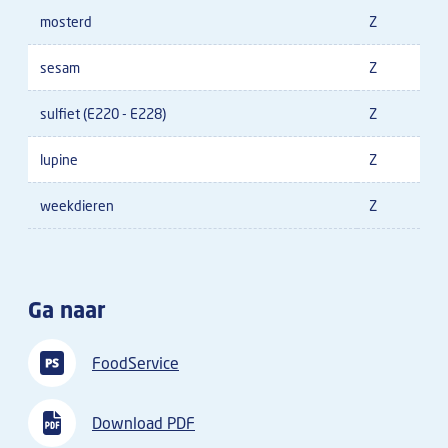
mosterd
Z
sesam
Z
sulfiet (E220 - E228)
Z
lupine
Z
weekdieren
Z
Ga naar
FoodService
Download PDF