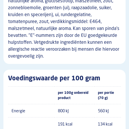
natuurlijke aroma, glucosestroop, maïszetmeel, zout,
zonnebloemolie, groenten (ui), raapzaadolie, suiker,
kruiden en specerijen), ui, rundergelatine,
tomatenpuree, zout, verdikkingsmiddel: E464,
maïszetmeel, natuurlijke aroma. Kan sporen van pinda's
bevatten. "E"-nummers zijn door de EU goedgekeurde
hulpstoffen. Vetgedrukte ingrediënten kunnen een
allergische reactie veroorzaken bij mensen die hiervoor
overgevoelig zijn.
Voedingswaarde per 100 gram
per 100g onbereid
per portie
product
(70 g)
Energie
800 kJ
560 kJ
191 kcal
134 kcal