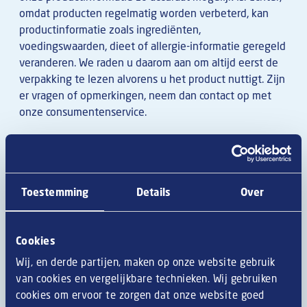
omdat producten regelmatig worden verbeterd, kan
productinformatie zoals ingrediënten,
voedingswaarden, dieet of allergie-informatie geregeld
veranderen. We raden u daarom aan om altijd eerst de
verpakking te lezen alvorens u het product nuttigt. Zijn
er vragen of opmerkingen, neem dan contact op met
onze consumentenservice.
Allergenen
Toestemming
Details
Over
glutenbevattende granen
M
Cookies
tarwe
M
Wij, en derde partijen, maken op onze website gebruik
rogge
Z
van cookies en vergelijkbare technieken. Wij gebruiken
cookies om ervoor te zorgen dat onze website goed
gerst
Z