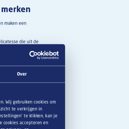
 merken
en maken een
icatesse die uit de
45 opende hij zijn
verkopen.
Van
andaag in jouw
Over
 Amsterdam en
e slagroom - te
en. Wij gebruiken cookies om
nch menukaart
.
Maar
icht te verkrijgen in
tellingen’ te klikken, kan je
le cookies accepteren en