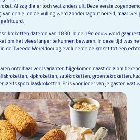
kroket. Al zag die er toch wat anders uit. Deze eerste zogenoe
g van een ei en de vulling werd zonder ragout bereid, maar wel
 gefrituurd.
se kroketten dateren van 1830. In de 19e eeuw werd gaar rest
et om het vlees langer te kunnen bewaren. In deze tijd was het
 in de Tweede Wereldoorlog evolueerde de kroket tot een echte 
 jaren ontelbaar veel varianten bijgekomen naast de alom beken
lfskroketten, kipkroketten, satékroketten, groentekroketten, ka
n zelfs speculaaskroketten. Er is voor ieder van je gasten wat wi