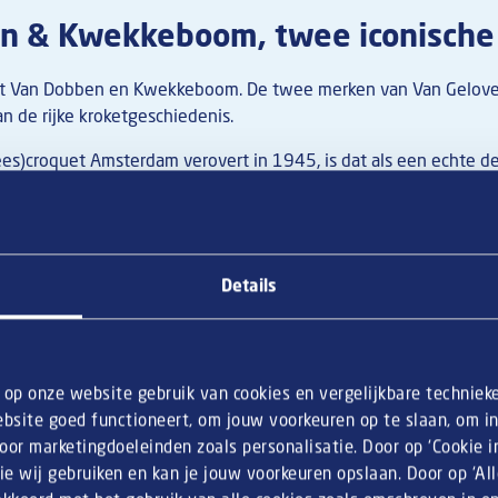
n & Kwekkeboom, twee iconische
egt Van Dobben en Kwekkeboom. De twee merken van Van Gelov
an de rijke kroketgeschiedenis.
s)croquet Amsterdam verovert in 1945, is dat als een echte del
 Dat ontgaat slagersjongen Aat Van Dobben niet. Op 28 juni 19
 aan de Korte Regulierdwarsstraat en begon er croquetten te 
ds die tijd de iconische producten van slagerskwaliteit die je v
aak serveert.
Details
Kwekkeboom
. Henri Kwekkeboom had een patisserie winkel in
ergrond om de bekende Kwekkeboom-receptuur - met een scheutj
n op onze website gebruik van cookies en vergelijkbare techniek
tgegroeid tot echte snack-iconen en vind je vaak terug op de
lu
bsite goed functioneert, om jouw voorkeuren op te slaan, om inz
og meer
merken en soorten kroketten
.
or marketingdoeleinden zoals personalisatie. Door op ‘Cookie ins
ie wij gebruiken en kan je jouw voorkeuren opslaan. Door op ‘Al
timent kroketten →