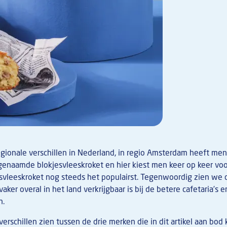
egionale verschillen in Nederland, in regio Amsterdam heeft me
genaamde blokjesvleeskroket en hier kiest men keer op keer voo
esvleeskroket nog steeds het populairst. Tegenwoordig zien we
aker overal in het land verkrijgbaar is bij de betere cafetaria’s e
n.
verschillen zien tussen de drie merken die in dit artikel aan bod