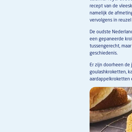
recept van de vlees
namelijk de afmetin
vervolgens in reuzel
De oudste Nederland
een gepaneerde krok
tussengerecht, maar
geschiedenis.
Er zijn doorheen de
goulashkroketten, ka
aardappelkroketten e
Afbeelding