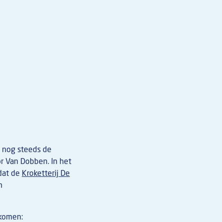
n nog steeds de
r Van Dobben. In het
 dat de
Kroketterij De
n
 komen: