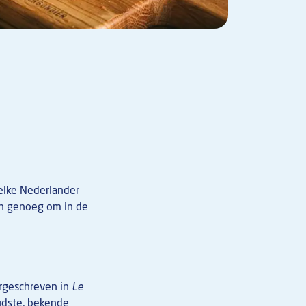
elke Nederlander
den genoeg om in de
ergeschreven in
Le
oudste, bekende