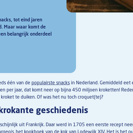
acks, tot eind jaren
nd. Maar waar komt de
en belangrijk onderdeel
eeds één van de
populairste snacks
in Nederland. Gemiddeld eet 
ten per jaar, dat komt neer op bijna 450 miljoen kroketten! Re
kroket te duiken. Of was het nu toch croquet(te)?
krokante geschiedenis
chijnlijk uit Frankrijk. Daar werd in 1705 een eerste recept ne
urgeois
, het kookboek van de kok van Lodewijk XIV. Het is het 