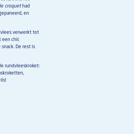
mde
croquet
had
 gepaneerd, en
vlees verwerkt tot
 een chic
snack. De rest is
de rundvleeskroket:
askroketten,
ls!