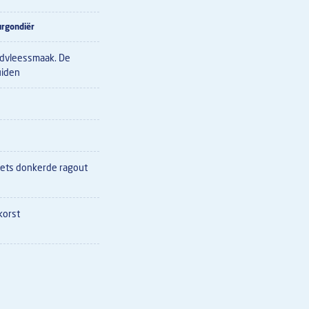
urgondiër
ndvleessmaak. De
uiden
iets donkerde ragout
korst