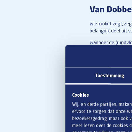
Van Dobbe
Wie kroket zegt, z
belangrijk deel uit v
Wanneer de (rundvlee
hand gegeten wordt.
eetsalon Van Dobben
Dobben
maakt al sin
cafetaria of horecaz
Toestemming
Niet veel later volgt
gebruikte zijn acht
Cookies
ontwikkelen.
Wij, en derde partijen, make
Beide merken zijn ui
ervoor te zorgen dat onze we
er zijn natuurlijk n
bezoekersgedrag, maar ook vo
meer lezen over de cookies d
Bekijk ons assor