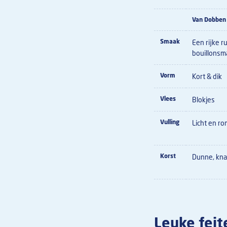
Van Dobben
Smaak
Een rijke r
bouillonsm
Vorm
Kort & dik
Vlees
Blokjes
Vulling
Licht en ro
Korst
Dunne, kna
Leuke feit