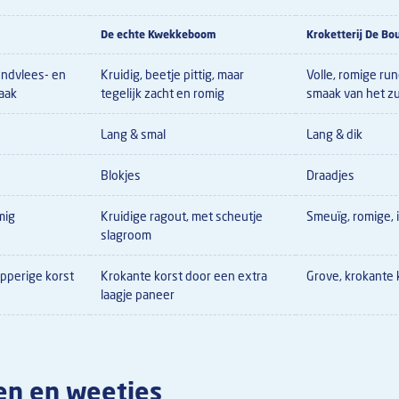
De echte Kwekkeboom
Kroketterij De Bo
undvlees- en
Kruidig, beetje pittig, maar
Volle, romige ru
aak
tegelijk zacht en romig
smaak van het z
Lang & smal
Lang & dik
Blokjes
Draadjes
mig
Kruidige ragout, met scheutje
Smeuïg, romige, 
slagroom
pperige korst
Krokante korst door een extra
Grove, krokante 
laagje paneer
en en weetjes