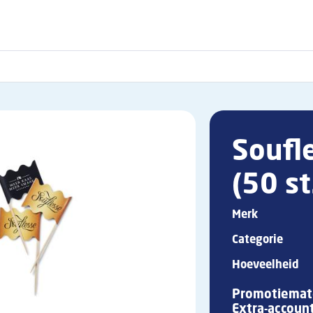
Soufl
(50 st
Merk
Categorie
Hoeveelheid
Promotiemate
Extra-accoun