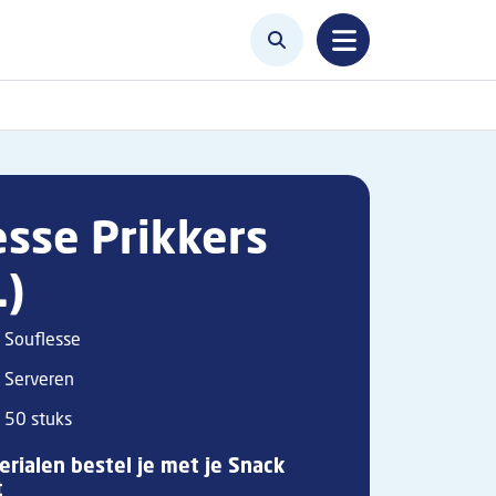
esse Prikkers
.)
Souflesse
Serveren
50 stuks
rialen bestel je met je Snack
t