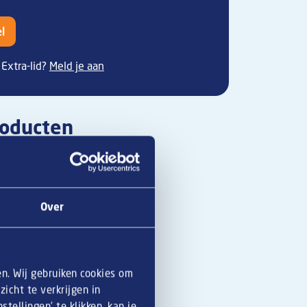
l
Extra-lid?
Meld je aan
roducten
Over
en. Wij gebruiken cookies om
icht te verkrijgen in
tellingen’ te klikken, kan je