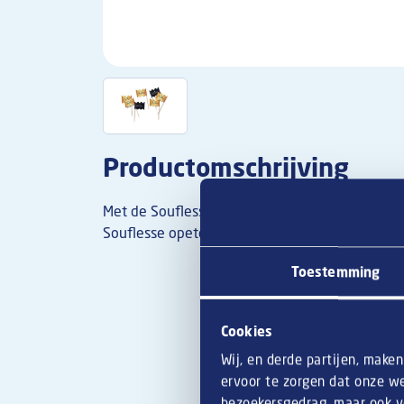
Productomschrijving
Met de Souflesse Prikkers kan je makkelijk de he
Souflesse opeten! De prikkers worden geleverd
Toestemming
Cookies
Wij, en derde partijen, make
ervoor te zorgen dat onze we
bezoekersgedrag, maar ook vo