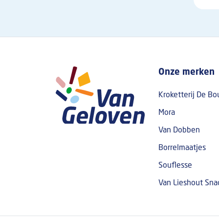
Boven fo
Onze merken
Kroketterij De Bo
Mora
Van Dobben
Borrelmaatjes
Souflesse
Van Lieshout Sn