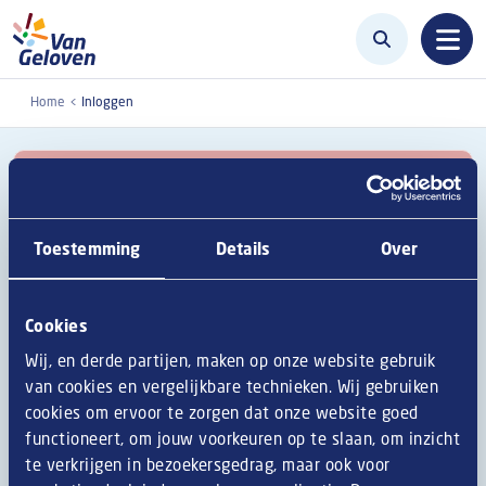
Overslaan en naar de inhoud gaan
Home
Inloggen
Geen toegang. Login om deze pagina te
bekijken.
Inloggen
Toestemming
Details
Over
Primaire tabs
Cookies
Inloggen
Wachtwoord opnieuw instellen
Wij, en derde partijen, maken op onze website gebruik
van cookies en vergelijkbare technieken. Wij gebruiken
Gebruikersnaam of e-mailadres
cookies om ervoor te zorgen dat onze website goed
functioneert, om jouw voorkeuren op te slaan, om inzicht
te verkrijgen in bezoekersgedrag, maar ook voor
Enter your username or email address.