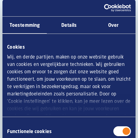
Toestemming
Details
Over
Cookies
Wij, en derde partijen, maken op onze website gebruik
van cookies en vergelijkbare technieken. Wij gebruiken
Welke snacks passen het best bij
cookies om ervoor te zorgen dat onze website goed
hard seltzer? De perfecte food
functioneert, om jouw voorkeuren op te slaan, om inzicht
pairings.
te verkrijgen in bezoekersgedrag, maar ook voor
marketingdoeleinden zoals personalisatie. Door op
‘Cookie instellingen’ te klikken, kan je meer lezen over de
Lees meer
cookies die wij gebruiken en kan je jouw voorkeuren
opslaan. Door op ‘Alle cookies accepteren en doorgaan’
te klikken, gaat u akkoord met het gebruik van alle
Toestemmingsselectie
cookies zoals omschreven in onze
privacy- en
Functionele cookies
cookieverklaring
.