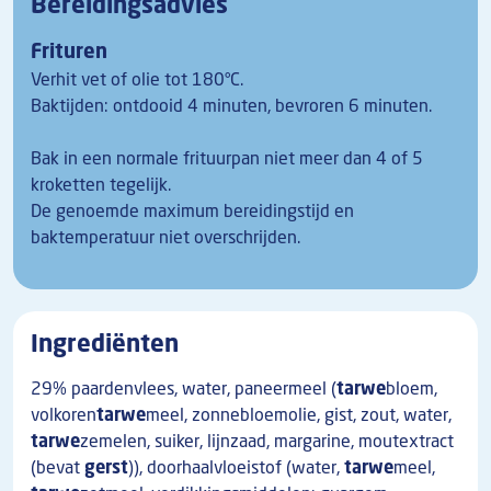
Bereidingsadvies
Frituren
Verhit vet of olie tot 180°C.
Baktijden: ontdooid 4 minuten, bevroren 6 minuten.
Bak in een normale frituurpan niet meer dan 4 of 5
kroketten tegelijk.
De genoemde maximum bereidingstijd en
baktemperatuur niet overschrijden.
Ingrediënten
29% paardenvlees, water, paneermeel (
tarwe
bloem,
volkoren
tarwe
meel, zonnebloemolie, gist, zout, water,
tarwe
zemelen, suiker, lijnzaad, margarine, moutextract
(bevat
gerst
)), doorhaalvloeistof (water,
tarwe
meel,