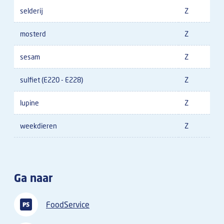
selderij
Z
mosterd
Z
sesam
Z
sulfiet (E220 - E228)
Z
lupine
Z
weekdieren
Z
Ga naar
FoodService