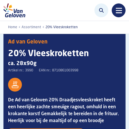
Overslaan en naar de inhoud gaan
Home
Assortiment
20% Vleeskroketten
Ad van Geloven
20% Vleeskroketten
ca. 28x90g
Artikel nr.:
3990
EAN nr.:
8710861003998
De Ad van Geloven 20% Draadjesvleeskroket heeft
een heerlijke zachte smeuïge ragout, omhuld in een
krokante korst! Gemakkelijk te bereiden in de frituur.
Heerlijk voor bij de maaltijd of op een broodje