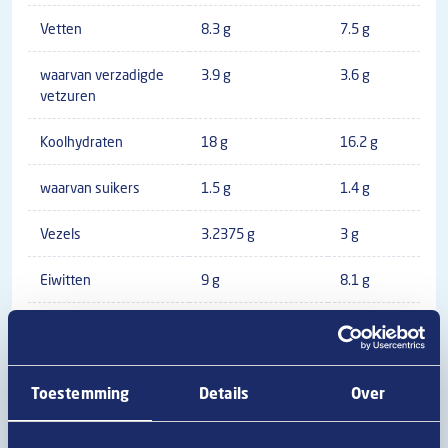
Vetten
8.3 g
7.5 g
waarvan verzadigde
3.9 g
3.6 g
vetzuren
Koolhydraten
18 g
16.2 g
waarvan suikers
1.5 g
1.4 g
Vezels
3.2375 g
3 g
Eiwitten
9 g
8.1 g
Zout
1.1 g
1 g
Toestemming
Details
Over
Algemene productinformatie