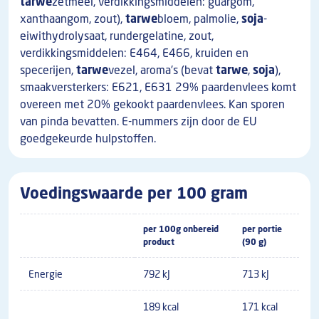
tarwe
zetmeel, verdikkingsmiddelen: guargom,
xanthaangom, zout),
tarwe
bloem, palmolie,
soja
-
eiwithydrolysaat, rundergelatine, zout,
verdikkingsmiddelen: E464, E466, kruiden en
specerijen,
tarwe
vezel, aroma's (bevat
tarwe
,
soja
),
smaakversterkers: E621, E631 29% paardenvlees komt
overeen met 20% gekookt paardenvlees. Kan sporen
van pinda bevatten. E-nummers zijn door de EU
goedgekeurde hulpstoffen.
Voedingswaarde per 100 gram
per 100g onbereid
per portie
product
(90 g)
Energie
792 kJ
713 kJ
189 kcal
171 kcal