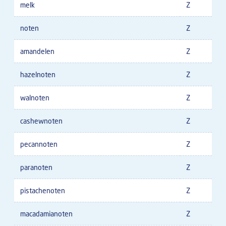
melk
Z
noten
Z
amandelen
Z
hazelnoten
Z
walnoten
Z
cashewnoten
Z
pecannoten
Z
paranoten
Z
pistachenoten
Z
macadamianoten
Z