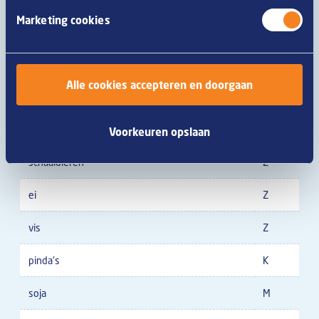
Marketing cookies
gerst
M
haver
Z
Alle cookies accepteren en doorgaan
spelt
Z
khorasantarwe
Z
Voorkeuren opslaan
schaaldieren
Z
ei
Z
vis
Z
pinda's
K
soja
M