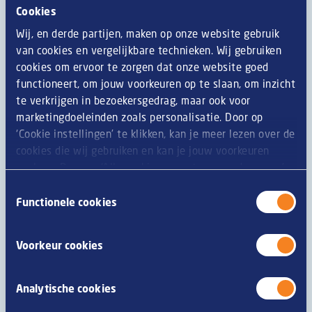
Cookies
Bij Van Geloven doen we er alles aan om te zorgen dat
onze productinformatie zo accuraat mogelijk is. Echter,
Wij, en derde partijen, maken op onze website gebruik
omdat producten regelmatig worden verbeterd, kan
van cookies en vergelijkbare technieken. Wij gebruiken
productinformatie zoals ingrediënten,
cookies om ervoor te zorgen dat onze website goed
voedingswaarden, dieet of allergie-informatie geregeld
functioneert, om jouw voorkeuren op te slaan, om inzicht
veranderen. We raden u daarom aan om altijd eerst de
te verkrijgen in bezoekersgedrag, maar ook voor
verpakking te lezen alvorens u het product nuttigt. Zijn
marketingdoeleinden zoals personalisatie. Door op
er vragen of opmerkingen, neem dan contact op met
‘Cookie instellingen’ te klikken, kan je meer lezen over de
onze consumentenservice.
cookies die wij gebruiken en kan je jouw voorkeuren
opslaan. Door op ‘Alle cookies accepteren en doorgaan’
te klikken, gaat u akkoord met het gebruik van alle
Toestemmingsselectie
cookies zoals omschreven in onze
privacy- en
Functionele cookies
Allergenen
cookieverklaring
.
Voorkeur cookies
glutenbevattende granen
M
tarwe
M
Analytische cookies
rogge
Z