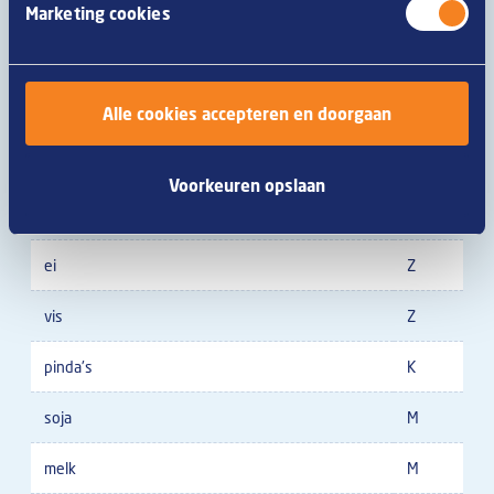
gerst
Z
Marketing cookies
haver
Z
Alle cookies accepteren en doorgaan
spelt
Z
khorasantarwe
Z
Voorkeuren opslaan
schaaldieren
Z
ei
Z
vis
Z
pinda's
K
soja
M
melk
M