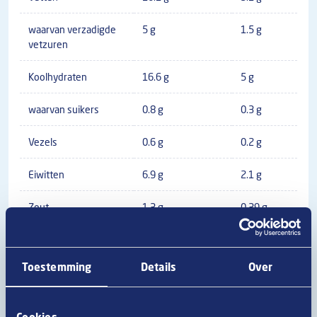
waarvan verzadigde
5 g
1.5 g
vetzuren
Koolhydraten
16.6 g
5 g
waarvan suikers
0.8 g
0.3 g
Vezels
0.6 g
0.2 g
Eiwitten
6.9 g
2.1 g
Zout
1.3 g
0.39 g
Toestemming
Details
Over
Algemene productinformatie
Bij Van Geloven doen we er alles aan om te zorgen dat
Cookies