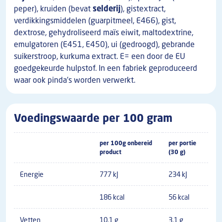
peper), kruiden (bevat
selderij
), gistextract,
verdikkingsmiddelen (guarpitmeel, E466), gist,
dextrose, gehydroliseerd maïs eiwit, maltodextrine,
emulgatoren (E451, E450), ui (gedroogd), gebrande
suikerstroop, kurkuma extract. E= een door de EU
goedgekeurde hulpstof. In een fabriek geproduceerd
waar ook pinda's worden verwerkt.
Voedingswaarde per 100 gram
per 100g onbereid
per portie
product
(30 g)
Energie
777 kJ
234 kJ
186 kcal
56 kcal
Vetten
10.1 g
3.1 g