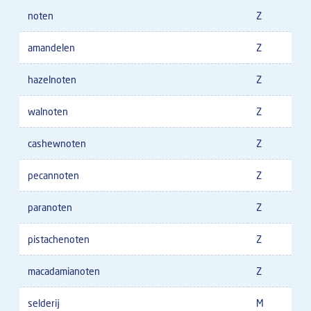
noten
Z
amandelen
Z
hazelnoten
Z
walnoten
Z
cashewnoten
Z
pecannoten
Z
paranoten
Z
pistachenoten
Z
macadamianoten
Z
selderij
M