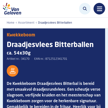
Overslaan en naar de inhoud gaan
Home
Assortiment
Draadjesvlees Bitterballen
Kwekkeboom
Draadjesvlees Bitterballen
ca. 54x30g
Artikel nr.:
34170
EAN nr.:
8712512341701
De Kwekkeboom Draadjesvlees Bitterbal is bereid
met smaakvol draadjesrundvlees. Een scheutje verse
slagroom, verfijnde kruiden en het meesterschap van
Kwekkeboom zorgen voor de herkenbare signatuur.
Gemakkelijk te bereiden in de frituur. Heerlijk voor bij