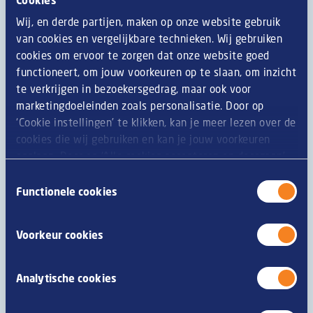
onze productinformatie zo accuraat mogelijk is. Echter,
Wij, en derde partijen, maken op onze website gebruik
omdat producten regelmatig worden verbeterd, kan
van cookies en vergelijkbare technieken. Wij gebruiken
productinformatie zoals ingrediënten,
cookies om ervoor te zorgen dat onze website goed
voedingswaarden, dieet of allergie-informatie geregeld
functioneert, om jouw voorkeuren op te slaan, om inzicht
veranderen. We raden u daarom aan om altijd eerst de
te verkrijgen in bezoekersgedrag, maar ook voor
verpakking te lezen alvorens u het product nuttigt. Zijn
marketingdoeleinden zoals personalisatie. Door op
er vragen of opmerkingen, neem dan contact op met
‘Cookie instellingen’ te klikken, kan je meer lezen over de
onze consumentenservice.
cookies die wij gebruiken en kan je jouw voorkeuren
opslaan. Door op ‘Alle cookies accepteren en doorgaan’
te klikken, gaat u akkoord met het gebruik van alle
Toestemmingsselectie
Allergenen
cookies zoals omschreven in onze
privacy- en
Functionele cookies
cookieverklaring
.
glutenbevattende granen
M
Voorkeur cookies
tarwe
M
Analytische cookies
rogge
Z