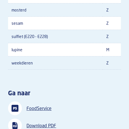
mosterd
Z
sesam
Z
sulfiet (E220 - E228)
Z
lupine
M
weekdieren
Z
Ga naar
FoodService
Download PDF