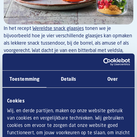
In het recept
Wereldse snack glaasjes
tonen we je
bijvoorbeeld hoe je vier verschillende glaasjes kan opmaken
als lekkere snack tussendoor, bij de borrel, als amuse of als
voorgerecht. Wat dacht je van een bitterbal met veldsla,
hummus en granaatappelpitjes? Lekker én gemakkelijk klaar
te maken.
Tip:
experimenteren is de boodschap, maar verlies daarbij je
Toestemming
Details
Over
gerecht niet uit het oog. Alles in de blender gooien, klinkt
misschien origineel maar het ziet er niet uit. Zorg dat de
hoofdingrediënten van je gerecht steeds herkenbaar zijn.
Cookies
Kleuren brengen een gerecht tot leven
Wij, en derde partijen, maken op onze website gebruik
van cookies en vergelijkbare technieken. Wij gebruiken
Kleuren op een bord doen vaak wonderen. Je gerecht
cookies om ervoor te zorgen dat onze website goed
springt eruit en je gasten kijken verwonderd als je hun
functioneert, om jouw voorkeuren op te slaan, om inzicht