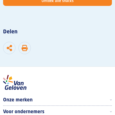
Ontdek alle snacks
Delen
Boven footer
Onze merken
Voor ondernemers