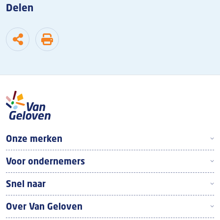
Delen
Boven footer
Onze merken
Voor ondernemers
Snel naar
Over Van Geloven