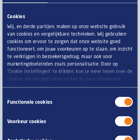
Cookies
Wij, en derde partijen, maken op onze website gebruik
van cookies en vergelijkbare technieken. Wij gebruiken
cookies om ervoor te zorgen dat onze website goed
functioneert, om jouw voorkeuren op te slaan, om inzicht
te verkrijgen in bezoekersgedrag, maar ook voor
marketingdoeleinden zoals personalisatie. Door op
‘Cookie instellingen’ te klikken, kan je meer lezen over de
cookies die wij gebruiken en kan je jouw voorkeuren
opslaan. Door op ‘Alle cookies accepteren en doorgaan’
te klikken, gaat u akkoord met het gebruik van alle
Toestemmingsselectie
cookies zoals omschreven in onze
privacy- en
Surf mee op het succes van populaire
Functionele cookies
cookieverklaring
.
trends
Voorkeur cookies
Elk terrasseizoen zijn er een aantal trends waar je op kan
inspelen. Zo zijn er steeds meer gasten die graag voor