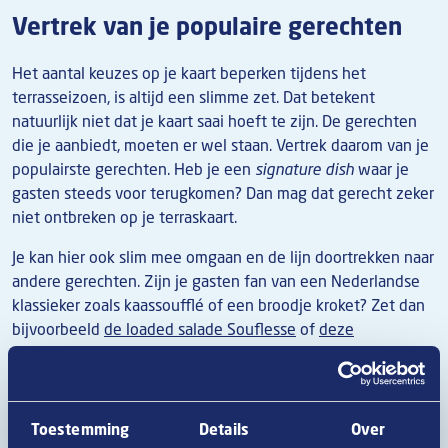
Vertrek van je populaire gerechten
Het aantal keuzes op je kaart beperken tijdens het
terrasseizoen, is altijd een slimme zet. Dat betekent
natuurlijk niet dat je kaart saai hoeft te zijn. De gerechten
die je aanbiedt, moeten er wel staan. Vertrek daarom van je
populairste gerechten. Heb je een
signature dish
waar je
gasten steeds voor terugkomen? Dan mag dat gerecht zeker
niet ontbreken op je terraskaart.
Je kan hier ook slim mee omgaan en de lijn doortrekken naar
andere gerechten. Zijn je gasten fan van een Nederlandse
klassieker zoals kaassoufflé of een broodje kroket? Zet dan
bijvoorbeeld
de loaded salade Souflesse
of
deze
bitterballen pintxos
op je kaart. Dezelfde insteek, maar met
een twist. Zo bouw je verder op een gerecht dat al in de
smaak valt.
Toestemming
Details
Over
Afbeelding