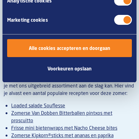
Analytische cookies
vegetarische snacks
gaan. Als er voor snacks met vlees
gekozen wordt, winnen de bourgondische kwaliteitssnacks
zoals
de borrelmaatjes
weer aan populariteit.
Marketing cookies
Ook trends zoals
haute friture
en
high fry
drukken steeds
meer hun stempel op het menu. De boodschap? Kijk goed
om je heen. Weet wat er speelt en wat je gasten zou
Alle cookies accepteren en doorgaan
kunnen smaken. Je hoeft heus niet op elke trend in te
spelen, maar vaak kom je met een eenvoudige aanpassing al
een heel eind.
Voorkeuren opslaan
Zoek je nog inspiratie?
Met onze recepten
tonen we je hoe
je met ons uitgebreid assortiment aan de slag kan. Hier vind
je alvast een aantal populaire recepten voor deze zomer:
Loaded salade Souflesse
Zomerse Van Dobben Bitterballen pintxos met
proscuitto
Frisse mini bietenwraps met Nacho Cheese bites
Zomerse Kipkorn®sticks met ananas en paprika