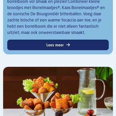
borrelboom vol smaak en plezier! Combineer kleine
broodjes met Borrelmaatjes®, Kaas Borrelmaatjes® en
de iconische De Bourgondiër bitterballen. Voeg daar
zachte brioche of een warme focaccia aan toe, en je
hebt een borrelboom die er niet alleen fantastisch
uitziet, maar ook onweerstaanbaar smaakt.
Lees meer