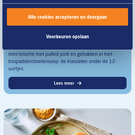
Alle cookies accepteren en doorgaan
Van Dobben 12-uurtje XL
Voorkeuren opslaan
Vertrouwd en vol karakter. De iconische Van Dobben
Rundvlees croquet op een briochebol, daarnaast een
mini-brioche met pulled pork en gebakken ei met
bospaddenstoelensoep: de klassieker onder de 12-
uurtjes.
Lees meer