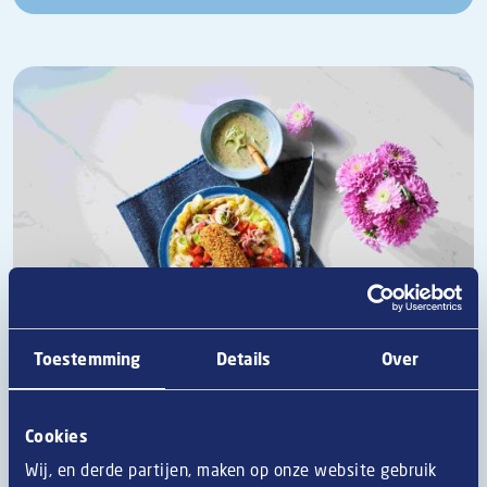
Toestemming
Details
Over
Cookies
Van Dobben Vegan Croquet 12-uurtje
Wij, en derde partijen, maken op onze website gebruik
Het Van Dobben veganistische croquet 12-uurtje met