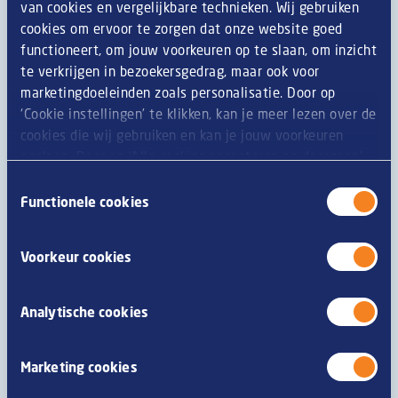
van cookies en vergelijkbare technieken. Wij gebruiken
karakter. De Van Dobben Vegan croquet met
cookies om ervoor te zorgen dat onze website goed
eierpannenkoek, gebakken groenten, mosterdsaus en
functioneert, om jouw voorkeuren op te slaan, om inzicht
preisoep.
te verkrijgen in bezoekersgedrag, maar ook voor
marketingdoeleinden zoals personalisatie. Door op
Lees meer
‘Cookie instellingen’ te klikken, kan je meer lezen over de
cookies die wij gebruiken en kan je jouw voorkeuren
opslaan. Door op ‘Alle cookies accepteren en doorgaan’
te klikken, gaat u akkoord met het gebruik van alle
Toestemmingsselectie
cookies zoals omschreven in onze
privacy- en
Functionele cookies
cookieverklaring
.
Voorkeur cookies
Analytische cookies
Marketing cookies